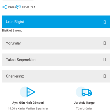
tler
Zincir
Rotorlar
Paylaş
Yorum Yaz
ri
k
Ürün Bilgisi
MX
Bisiklet Barend
Yorumlar
ı
Maşa - Çatal
Taksit Seçenekleri
Bu ürüne ilk yorumu siz yapın!
ler
Yorum Yaz
Önerileriniz
eri
Parçaları
Bu ürünün fiyat bilgisi, resim, ürün açıklamalarında ve diğer konularda
yetersiz gördüğünüz noktaları öneri formunu kullanarak tarafımıza
i
Parçaları
iletebilirsiniz.
Görüş ve önerileriniz için teşekkür ederiz.
Aynı Gün Hızlı Gönderi
Ücretsiz Kargo
14:00’e Kadar Verilen Siparişler
Tüm Ürünler