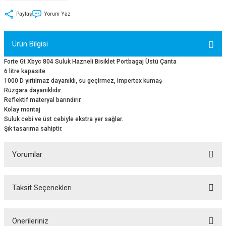
tler
Zincir
Rotorlar
Paylaş
Yorum Yaz
ri
k
Ürün Bilgisi
MX
Forte Gt Xbyc 804 Suluk Hazneli Bisiklet Portbagaj Üstü Çanta
6 litre kapasite
1000 D yırtılmaz dayanıklı, su geçirmez, impertex kumaş
Rüzgara dayanıklıdır.
Reflektif materyal barındırır.
Kolay montaj
ı
Maşa - Çatal
Suluk cebi ve üst cebiyle ekstra yer sağlar.
Şık tasarıma sahiptir.
ler
Yorumlar
eri
Parçaları
i
Parçaları
Taksit Seçenekleri
Bu ürüne ilk yorumu siz yapın!
Yorum Yaz
Önerileriniz