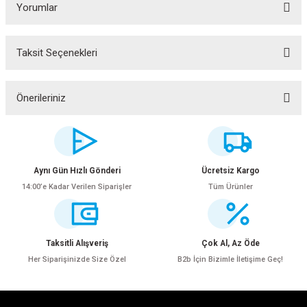
Yorumlar
Taksit Seçenekleri
Bu ürüne ilk yorumu siz yapın!
Yorum Yaz
Önerileriniz
Bu ürünün fiyat bilgisi, resim, ürün açıklamalarında ve diğer konularda
yetersiz gördüğünüz noktaları öneri formunu kullanarak tarafımıza
iletebilirsiniz.
Görüş ve önerileriniz için teşekkür ederiz.
Aynı Gün Hızlı Gönderi
Ücretsiz Kargo
14:00’e Kadar Verilen Siparişler
Tüm Ürünler
Ürün resmi kalitesiz, bozuk veya görüntülenemiyor.
ar
Ürün açıklamasında eksik bilgiler bulunuyor.
Ürün bilgilerinde hatalar bulunuyor.
Taksitli Alışveriş
Çok Al, Az Öde
Ürün fiyatı diğer sitelerden daha pahalı.
Her Siparişinizde Size Özel
B2b İçin Bizimle İletişime Geç!
Bu ürüne benzer farklı alternatifler olmalı.
lar