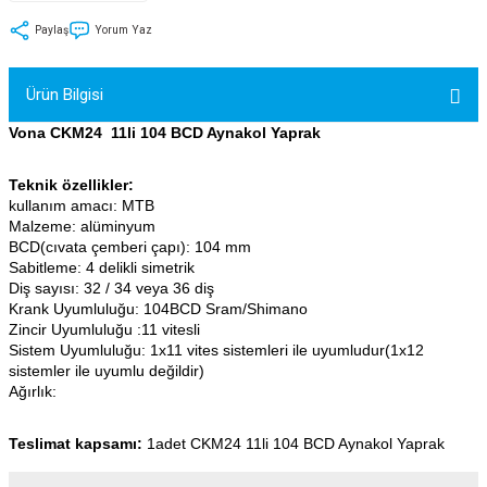
tler
Zincir
Rotorlar
Paylaş
Yorum Yaz
ri
k
Ürün Bilgisi
MX
Vona CKM24 11li 104 BCD Aynakol Yaprak
Teknik özellikler:
kullanım amacı: MTB
Malzeme: alüminyum
ı
Maşa - Çatal
BCD(cıvata çemberi çapı): 104 mm
Sabitleme: 4 delikli simetrik
Diş sayısı: 32 / 34 veya 36 diş
ler
Krank Uyumluluğu: 104BCD Sram/Shimano
Zincir Uyumluluğu :11 vitesli
eri
Parçaları
Sistem Uyumluluğu: 1x11 vites sistemleri ile uyumludur(1x12
sistemler ile uyumlu değildir)
Ağırlık:
i
Parçaları
Teslimat kapsamı:
1adet CKM24 11li 104 BCD Aynakol Yaprak