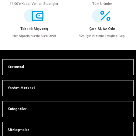
14:00’e Kadar Verilen Siparişler
Tüm Ürünler
Ürün resmi kalitesiz, bozuk veya görüntülenemiyor.
Ürün açıklamasında eksik bilgiler bulunuyor.
Ürün bilgilerinde hatalar bulunuyor.
Taksitli Alışveriş
Çok Al, Az Öde
Ürün fiyatı diğer sitelerden daha pahalı.
Her Siparişinizde Size Özel
B2b İçin Bizimle İletişime Geç!
Bu ürüne benzer farklı alternatifler olmalı.
Kurumsal
Gönder
Yardım Merkezi
ar
Kategoriler
lar
Sözleşmeler