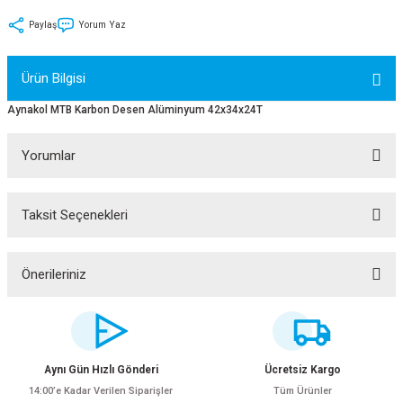
tler
Zincir
Rotorlar
Paylaş
Yorum Yaz
ri
k
Ürün Bilgisi
MX
Aynakol MTB Karbon Desen Alüminyum 42x34x24T
Yorumlar
ı
Maşa - Çatal
Taksit Seçenekleri
Bu ürüne ilk yorumu siz yapın!
ler
Yorum Yaz
Önerileriniz
eri
Parçaları
Bu ürünün fiyat bilgisi, resim, ürün açıklamalarında ve diğer konularda
yetersiz gördüğünüz noktaları öneri formunu kullanarak tarafımıza
i
Parçaları
iletebilirsiniz.
Görüş ve önerileriniz için teşekkür ederiz.
Aynı Gün Hızlı Gönderi
Ücretsiz Kargo
14:00’e Kadar Verilen Siparişler
Tüm Ürünler