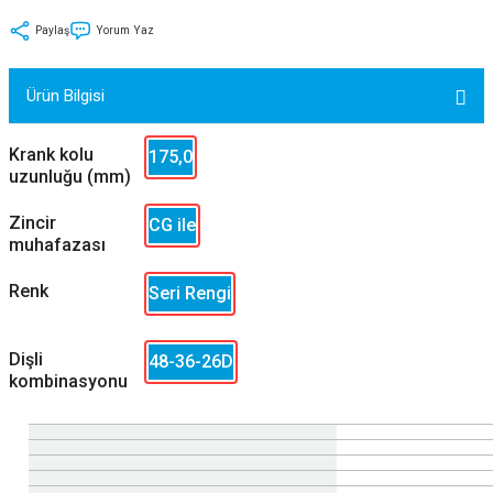
tler
Zincir
Rotorlar
Paylaş
Yorum Yaz
ri
k
Ürün Bilgisi
MX
Krank kolu
175,0
uzunluğu (mm)
Zincir
CG ile
ı
Maşa - Çatal
muhafazası
Renk
Seri Rengi
ler
eri
Parçaları
Dişli
48-36-26D
kombinasyonu
i
Parçaları