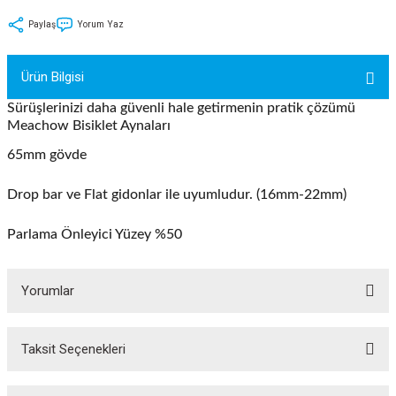
tler
Zincir
Rotorlar
Paylaş
Yorum Yaz
ri
k
Ürün Bilgisi
MX
Sürüşlerinizi daha güvenli hale getirmenin pratik çözümü
Meachow Bisiklet Aynaları
65mm gövde
ı
Maşa - Çatal
Drop bar ve Flat gidonlar ile uyumludur. (16mm-22mm)
Parlama Önleyici Yüzey %50
ler
eri
Parçaları
Yorumlar
i
Parçaları
Taksit Seçenekleri
Bu ürüne ilk yorumu siz yapın!