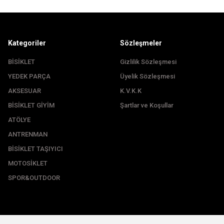
Kategoriler
Sözleşmeler
BİSİKLET
Gizlilik Sözleşmesi
YEDEK PARÇA
Üyelik Sözleşmesi
Gönder
AKSESUAR
K.V.K.K
BİSİKLET GİYİM
Şartlar ve Koşullar
ATÖLYE
ANTRENMAN
BİSİKLET TAŞIYICI
MOTOSİKLET
SPOR&OUTDOOR