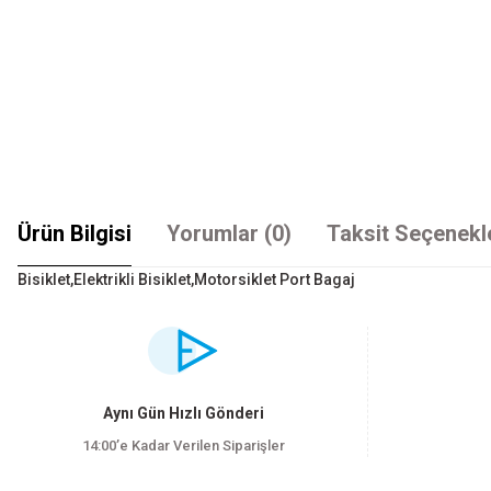
Ürün Bilgisi
Yorumlar (0)
Taksit Seçenekl
Bisiklet,Elektrikli Bisiklet,Motorsiklet Port Bagaj
Bu ürünün fiyat bilgisi, resim, ürün açıklamalarında ve diğer konularda yet
Görüş ve önerileriniz için teşekkür ederiz.
Ürün resmi kalitesiz, bozuk veya görüntülenemiyor.
Aynı Gün Hızlı Gönderi
Ürün açıklamasında eksik bilgiler bulunuyor.
14:00’e Kadar Verilen Siparişler
Ürün bilgilerinde hatalar bulunuyor.