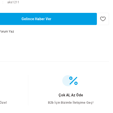
aks1211
Gelince Haber Ver
Yorum Yaz
.
Çok Al, Az Öde
 Özel
B2b İçin Bizimle İletişime Geç!