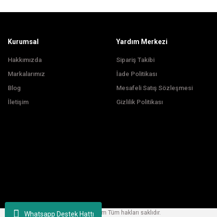
Ürün fiyatı diğer sitelerden daha pahalı.
Bu ürüne benzer farklı alternatifler olmalı.
Kurumsal
Yardım Merkezi
Hakkımızda
Sipariş Takibi
Markalarımız
İade Politikası
Blog
Mesafeli Satış Sözleşmesi
İletişim
Gizlilik Politikası
Copyright © 2024, korfezbisiklet.com Tüm hakları saklıdır.
Whatsapp Destek Hattı