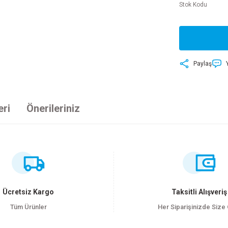
Stok Kodu
Paylaş
eri
Önerileriniz
ersiz gördüğünüz noktaları öneri formunu kullanarak tarafımıza iletebilirsiniz
Bu ürüne ilk yorumu siz yapın!
Yorum Yaz
Ücretsiz Kargo
Taksitli Alışveriş
Tüm Ürünler
Her Siparişinizde Size