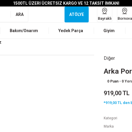
1500TL ÜZERİ ÜCRETSİZ KARGO VE 12 TAKSİT İMKANI
ARA
ATÖLYE
Bayraklı
Bornova
Bakım/Onarım
Yedek Parça
Giyim
z
Diğer
Arka Port
0 Puan - 0 Yo
919,00 TL
*919,00 TL den b
Kategori
Marka