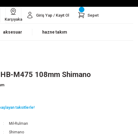
Giriş Yap / Kayıt Ol
Sepet
Karşıyaka
aksesuar
hazne takım
l HB-M475 108mm Shimano
rum
aşlayan taksitlerle!
Mil-Rulman
Shimano