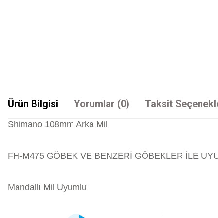
Ürün Bilgisi
Yorumlar (0)
Taksit Seçenekl
Shimano 108mm Arka Mil
FH-M475 GÖBEK VE BENZERİ GÖBEKLER İLE UY
Mandallı Mil Uyumlu
Bu ürünün fiyat bilgisi, resim, ürün açıklamalarında ve diğer konularda yet
Görüş ve önerileriniz için teşekkür ederiz.