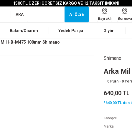
1500TL ÜZERİ ÜCRETSİZ KARGO VE 12 TAKSİT İMKANI
ARA
ATÖLYE
Bayraklı
Bornova
Bakım/Onarım
Yedek Parça
Giyim
 Mil HB-M475 108mm Shimano
Shimano
Arka Mi
0 Puan - 0 Yo
640,00 TL
*640,00 TL den b
Kategori
Marka