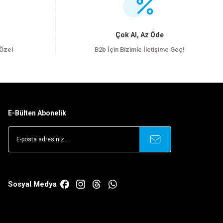
Çok Al, Az Öde
 Özel
B2b İçin Bizimle İletişime Geç!
E-Bülten Abonelik
Sosyal Medya