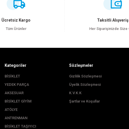
Bu ürüne ilk yorumu siz yapın!
Yorum Yaz
Ücretsiz Kargo
Taksitli Alışveriş
Tüm Ürünler
Her Siparişinizde Size
Kategoriler
Sözleşmeler
BİSİKLET
Gizlilik Sözleşmesi
YEDEK PARÇA
Üyelik Sözleşmesi
Gönder
AKSESUAR
K.V.K.K
BİSİKLET GİYİM
Şartlar ve Koşullar
ATÖLYE
ANTRENMAN
BİSİKLET TAŞIYICI