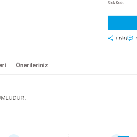
Stok Kodu
Paylaş
eri
Önerileriniz
UMLUDUR.
ersiz gördüğünüz noktaları öneri formunu kullanarak tarafımıza iletebilirsiniz