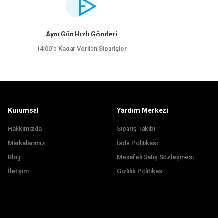
Ürün resmi kalitesiz, bozuk veya görüntülenemiyor.
Aynı Gün Hızlı Gönderi
Ürün açıklamasında eksik bilgiler bulunuyor.
14:00’e Kadar Verilen Siparişler
Ürün bilgilerinde hatalar bulunuyor.
Ürün fiyatı diğer sitelerden daha pahalı.
Bu ürüne benzer farklı alternatifler olmalı.
Kurumsal
Yardım Merkezi
Hakkımızda
Sipariş Takibi
Markalarımız
İade Politikası
Blog
Mesafeli Satış Sözleşmesi
İletişim
Gizlilik Politikası