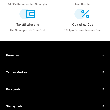
14:00’e Kadar Verilen Siparişler
Tüm Ürünler
Ürün resmi kalitesiz, bozuk veya görüntülenemiyor.
Ürün açıklamasında eksik bilgiler bulunuyor.
Ürün bilgilerinde hatalar bulunuyor.
Taksitli Alışveriş
Çok Al, Az Öde
Ürün fiyatı diğer sitelerden daha pahalı.
Her Siparişinizde Size Özel
B2b İçin Bizimle İletişime Geç!
Bu ürüne benzer farklı alternatifler olmalı.
Kurumsal
Gönder
Yardım Merkezi
ar
Kategoriler
lar
Sözleşmeler