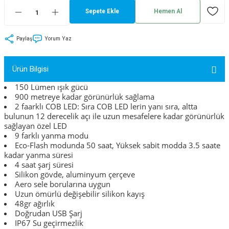
Sepete Ekle
Hemen Al
tler
Zincir
Rotorlar
ri
k
Paylaş
Yorum Yaz
MX
Ürün Bilgisi
150 Lümen ışık gücü
900 metreye kadar görünürlük sağlama
2 faarklı COB LED: Sıra COB LED lerin yanı sıra, altta
ı
Maşa - Çatal
bulunun 12 derecelik açı ile uzun mesafelere kadar görünürlük
sağlayan özel LED
9 farklı yanma modu
ler
Eco-Flash modunda 50 saat, Yüksek sabit modda 3.5 saate
kadar yanma süresi
eri
Parçaları
4 saat şarj süresi
Silikon gövde, aluminyum çerçeve
Aero sele borularına uygun
i
Parçaları
Uzun ömürlü değişebilir silikon kayış
48gr ağırlık
Doğrudan USB Şarj
IP67 Su geçirmezlik