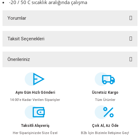
-20 / 50 C sıcaklık aralığında çalışma
Yorumlar
Taksit Seçenekleri
Bu ürüne ilk yorumu siz yapın!
Yorum Yaz
Önerileriniz
Bu ürünün fiyat bilgisi, resim, ürün açıklamalarında ve diğer konularda
yetersiz gördüğünüz noktaları öneri formunu kullanarak tarafımıza
iletebilirsiniz.
Görüş ve önerileriniz için teşekkür ederiz.
Aynı Gün Hızlı Gönderi
Ücretsiz Kargo
ar
14:00’e Kadar Verilen Siparişler
Tüm Ürünler
Ürün resmi kalitesiz, bozuk veya görüntülenemiyor.
Ürün açıklamasında eksik bilgiler bulunuyor.
Ürün bilgilerinde hatalar bulunuyor.
Taksitli Alışveriş
Çok Al, Az Öde
lar
Ürün fiyatı diğer sitelerden daha pahalı.
Her Siparişinizde Size Özel
B2b İçin Bizimle İletişime Geç!