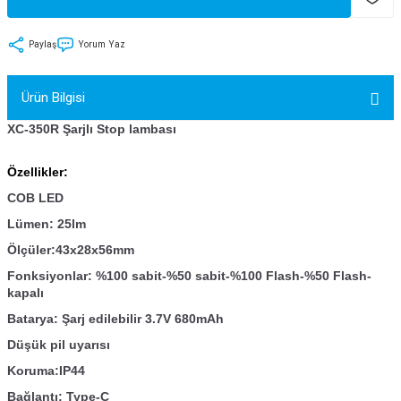
tler
Zincir
Rotorlar
Paylaş
Yorum Yaz
ri
k
Ürün Bilgisi
MX
XC-350R Şarjlı Stop lambası
Özellikler:
ı
Maşa - Çatal
COB LED
Lümen: 25lm
ler
Ölçüler:43x28x56mm
Fonksiyonlar: %100 sabit-%50 sabit-%100 Flash-%50 Flash-
eri
Parçaları
kapalı
Batarya: Şarj edilebilir 3.7V 680mAh
i
Parçaları
Düşük pil uyarısı
Koruma:IP44
Bağlantı: Type-C