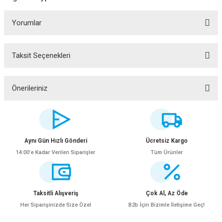
Yorumlar
Taksit Seçenekleri
Bu ürüne ilk yorumu siz yapın!
Yorum Yaz
Önerileriniz
Bu ürünün fiyat bilgisi, resim, ürün açıklamalarında ve diğer konularda
yetersiz gördüğünüz noktaları öneri formunu kullanarak tarafımıza
iletebilirsiniz.
Görüş ve önerileriniz için teşekkür ederiz.
Aynı Gün Hızlı Gönderi
Ücretsiz Kargo
14:00’e Kadar Verilen Siparişler
Tüm Ürünler
ar
Ürün resmi kalitesiz, bozuk veya görüntülenemiyor.
Ürün açıklamasında eksik bilgiler bulunuyor.
Ürün bilgilerinde hatalar bulunuyor.
Taksitli Alışveriş
Çok Al, Az Öde
lar
Ürün fiyatı diğer sitelerden daha pahalı.
Her Siparişinizde Size Özel
B2b İçin Bizimle İletişime Geç!
Bu ürüne benzer farklı alternatifler olmalı.