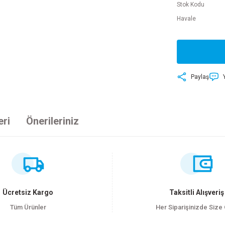
Stok Kodu
Havale
Paylaş
eri
Önerileriniz
ersiz gördüğünüz noktaları öneri formunu kullanarak tarafımıza iletebilirsiniz
Bu ürüne ilk yorumu siz yapın!
Yorum Yaz
Ücretsiz Kargo
Taksitli Alışveriş
Tüm Ürünler
Her Siparişinizde Size