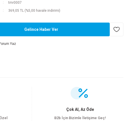
tmr0007
369,05 TL (%5,00 havale indirimi)
Gelince Haber Ver
Yorum Yaz
.
Çok Al, Az Öde
 Özel
B2b İçin Bizimle İletişime Geç!