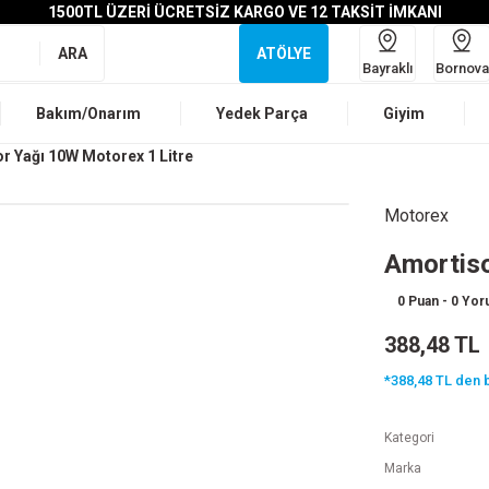
1500TL ÜZERİ ÜCRETSİZ KARGO VE 12 TAKSİT İMKANI
ARA
ATÖLYE
Bayraklı
Bornova
Bakım/Onarım
Yedek Parça
Giyim
r Yağı 10W Motorex 1 Litre
Motorex
Amortiso
0 Puan - 0 Yo
388,48 TL
*388,48 TL den b
Kategori
Marka