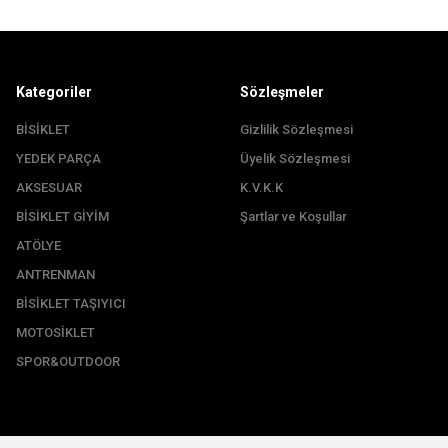
Kategoriler
Sözleşmeler
BİSİKLET
Gizlilik Sözleşmesi
YEDEK PARÇA
Üyelik Sözleşmesi
Gönder
AKSESUAR
K.V.K.K
BİSİKLET GİYİM
Şartlar ve Koşullar
ATÖLYE
ANTRENMAN
BİSİKLET TAŞIYICI
MOTOSİKLET
SPOR&OUTDOOR