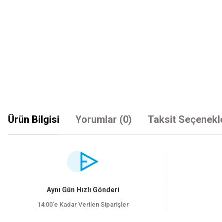
Ürün Bilgisi
Yorumlar (0)
Taksit Seçenekl
Bu ürünün fiyat bilgisi, resim, ürün açıklamalarında ve diğer konularda yet
Görüş ve önerileriniz için teşekkür ederiz.
Ürün resmi kalitesiz, bozuk veya görüntülenemiyor.
Aynı Gün Hızlı Gönderi
Ürün açıklamasında eksik bilgiler bulunuyor.
14:00’e Kadar Verilen Siparişler
Ürün bilgilerinde hatalar bulunuyor.