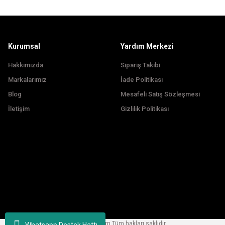
Ürün fiyatı diğer sitelerden daha pahalı.
Bu ürüne benzer farklı alternatifler olmalı.
Kurumsal
Yardım Merkezi
Hakkımızda
Sipariş Takibi
Markalarımız
İade Politikası
Blog
Mesafeli Satış Sözleşmesi
İletişim
Gizlilik Politikası
Copyright © 2024, korfezbisiklet.com Tüm hakları saklıdır.
Whatsapp Destek Hattı