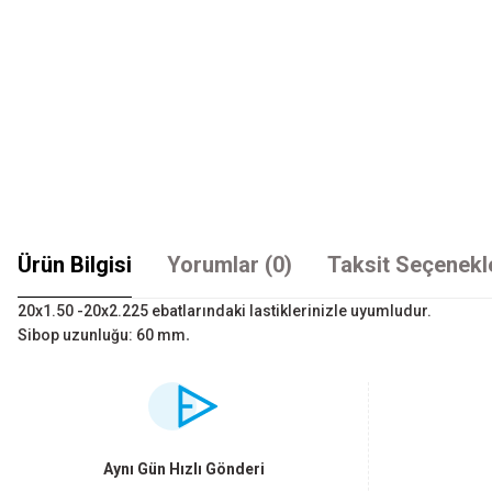
Ürün Bilgisi
Yorumlar (0)
Taksit Seçenekl
20x1.50 -20x2.225 ebatlarındaki lastiklerinizle uyumludur.
.
Sibop uzunluğu: 60 mm
Bu ürünün fiyat bilgisi, resim, ürün açıklamalarında ve diğer konularda yet
Görüş ve önerileriniz için teşekkür ederiz.
Ürün resmi kalitesiz, bozuk veya görüntülenemiyor.
Aynı Gün Hızlı Gönderi
Ürün açıklamasında eksik bilgiler bulunuyor.