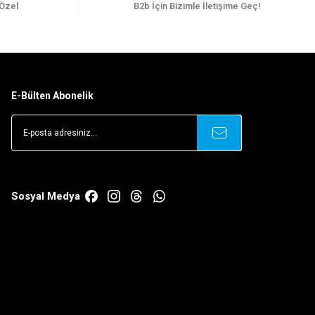
 Özel
B2b İçin Bizimle İletişime Geç!
E-Bülten Abonelik
Sosyal Medya