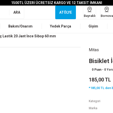
1500TL ÜZERİ ÜCRETSİZ KARGO VE 12 TAKSİT İMKANI
ARA
ATÖLYE
Bayraklı
Bornova
Bakım/Onarım
Yedek Parça
Giyim
 İç Lastik 20 Jant İnce Sibop 60 mm
Mitas
Bisiklet
0 Puan - 0 Yo
185,00 TL
*185,00 TL den b
Kategori
Marka