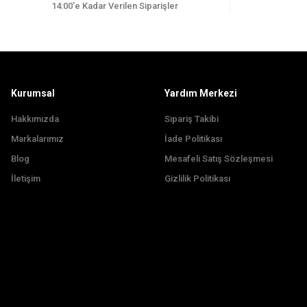
14:00’e Kadar Verilen Siparişler
Ürün bilgilerinde hatalar bulunuyor.
Ürün fiyatı diğer sitelerden daha pahalı.
Bu ürüne benzer farklı alternatifler olmalı.
Kurumsal
Yardım Merkezi
Hakkımızda
Sipariş Takibi
Markalarımız
İade Politikası
Blog
Mesafeli Satış Sözleşmesi
İletişim
Gizlilik Politikası