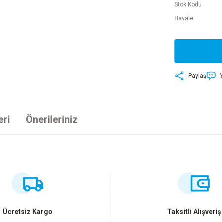
Stok Kodu
Havale
Paylaş
eri
Önerileriniz
ersiz gördüğünüz noktaları öneri formunu kullanarak tarafımıza iletebilirsiniz
Bu ürüne ilk yorumu siz yapın!
Yorum Yaz
Ücretsiz Kargo
Taksitli Alışveriş