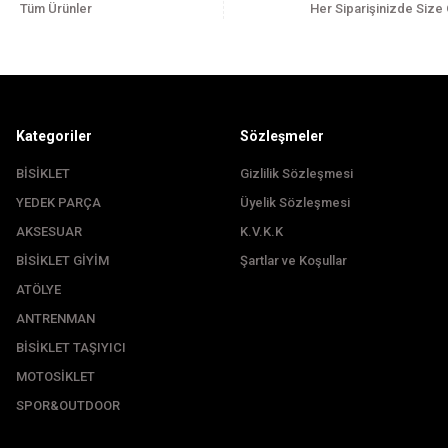
Tüm Ürünler
Her Siparişinizde Size
Kategoriler
Sözleşmeler
BİSİKLET
Gizlilik Sözleşmesi
YEDEK PARÇA
Üyelik Sözleşmesi
Gönder
AKSESUAR
K.V.K.K
BİSİKLET GİYİM
Şartlar ve Koşullar
ATÖLYE
ANTRENMAN
BİSİKLET TAŞIYICI
MOTOSİKLET
SPOR&OUTDOOR